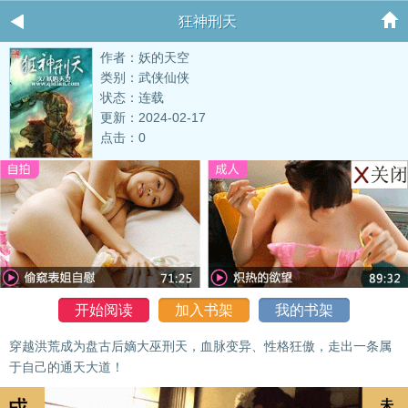
狂神刑天
作者：妖的天空
类别：武侠仙侠
状态：连载
更新：2024-02-17
点击：0
开始阅读
加入书架
我的书架
穿越洪荒成为盘古后嫡大巫刑天，血脉变异、性格狂傲，走出一条属
于自己的通天大道！