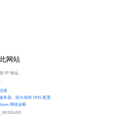
穿越小说
科幻异灵
网游竞技
女生小说
其它类型
阅读轨
第586章 带着些许惊讶
第586章 带着些许惊讶
上一章
章节列表
下一章
←
→
合同工
、
大清隐龙
、
神话版三国
、
我娘子天下第一
、
本站地址：[新书网]
ww.xinbooks.net/最快更新！无广