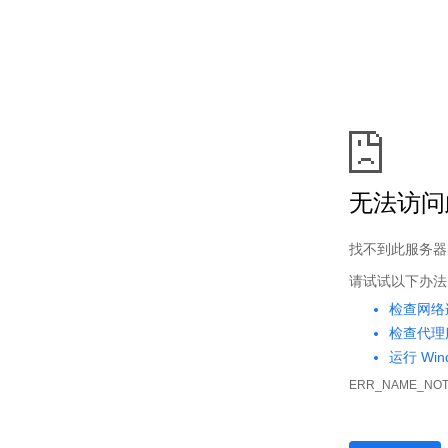
首页
玄幻奇幻
武侠仙侠
都市言情
新书网
>
三国：无限物资，可乐辣翅换二乔
> 
热门推荐：
丹道宗师
、
重生之战神吕布
、
战场
天才一秒记住
https://w