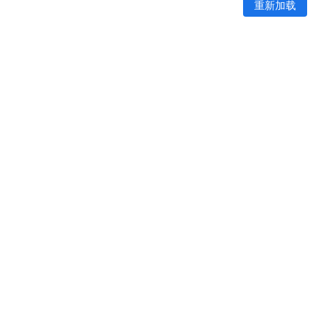
章节错误,点此
正章节内容,
新书推荐：
港综：老大靓坤，开
本站所