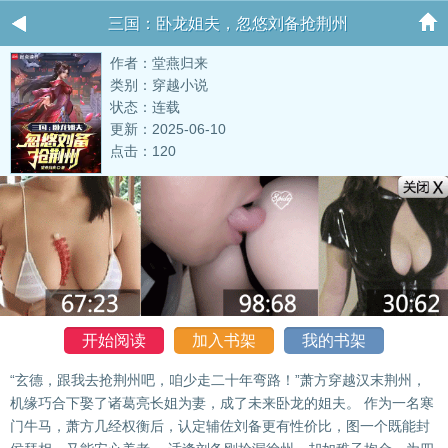
三国：卧龙姐夫，忽悠刘备抢荆州
作者：堂燕归来
类别：穿越小说
状态：连载
更新：2025-06-10
点击：120
开始阅读
加入书架
我的书架
“玄德，跟我去抢荆州吧，咱少走二十年弯路！”萧方穿越汉末荆州，
机缘巧合下娶了诸葛亮长姐为妻，成了未来卧龙的姐夫。 作为一名寒
门牛马，萧方几经权衡后，认定辅佐刘备更有性价比，图一个既能封