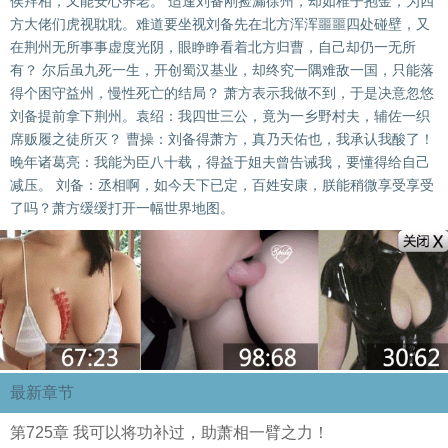
侯拜相，又能安心养老。 适逢刘备刚捡漏徐州，却如稚子抱金，为四
方大佬们虎视耽耽。难道要坐视刘备先在北方浑浑噩噩四处碰壁，又
在荆州无所事事虚度光阴，眼睁睁看着北方归曹，自己却仍一无所
有？ 尔后虽九死一生，开创蜀汉基业，却终究一隅难敌一国，只能落
得个困守益州，慢性死亡的结局？ 萧方表示我做不到，于是决意忽悠
刘备提前拿下荆州。袁绍：我四世三公，竟为一乡野村夫，辅佐一织
席贩履之徒所灭？ 曹操：刘备得萧方，真乃天佑也，我承认我酸了！
晚年诸葛亮：我能为臣八十载，得益于姐夫曾告诫我，要懂得给自己
减压。 刘备：丞相啊，如今天下已定，百姓安康，朕能稍微享受享受
了吗？萧方缓缓打开一幅世界地图。
最新章节
第725章 我可以将功补过，助萧相一臂之力！