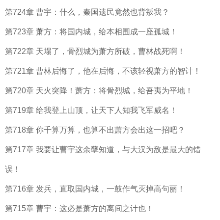
第724章 曹宇：什么，秦国遗民竟然也背叛我？
第723章 萧方：将国内城，给本相围成一座孤城！
第722章 天塌了，骨烈城为萧方所破，曹林战死啊！
第721章 曹林后悔了，他在后悔，不该轻视萧方的智计！
第720章 天火突降！萧方：将骨烈城，给吾夷为平地！
第719章 给我登上山顶，让天下人知我飞军威名！
第718章 你千算万算，也算不出萧方会出这一招吧？
第717章 我要让曹宇这余孽知道，与大汉为敌是最大的错
误！
第716章 发兵，直取国内城，一鼓作气灭掉高句丽！
第715章 曹宇：这必是萧方的离间之计也！