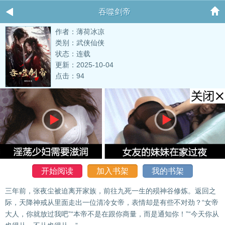
吞噬剑帝
作者：薄荷冰凉
类别：武侠仙侠
状态：连载
更新：2025-10-04
点击：94
开始阅读
加入书架
我的书架
三年前，张夜尘被迫离开家族，前往九死一生的殒神谷修炼。返回之
际，天降神戒从里面走出一位清冷女帝，表情却是有些不对劲？“女帝
大人，你就放过我吧”“本帝不是在跟你商量，而是通知你！”“今天你从