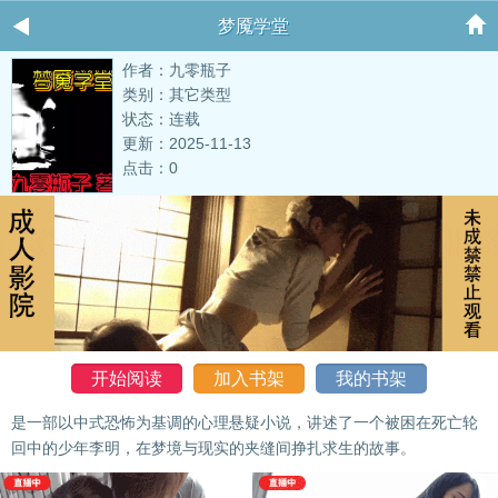
梦魇学堂
作者：九零瓶子
类别：其它类型
状态：连载
更新：2025-11-13
点击：0
开始阅读
加入书架
我的书架
是一部以中式恐怖为基调的心理悬疑小说，讲述了一个被困在死亡轮
回中的少年李明，在梦境与现实的夹缝间挣扎求生的故事。