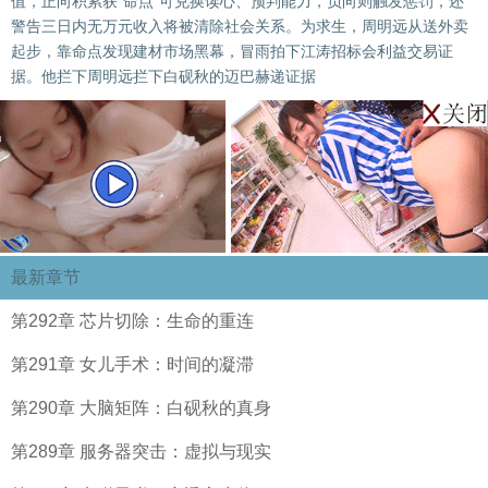
值，正向积累获“命点”可兑换读心、预判能力，负向则触发惩罚，还
警告三日内无万元收入将被清除社会关系。为求生，周明远从送外卖
起步，靠命点发现建材市场黑幕，冒雨拍下江涛招标会利益交易证
据。他拦下周明远拦下白砚秋的迈巴赫递证据
最新章节
第292章 芯片切除：生命的重连
第291章 女儿手术：时间的凝滞
第290章 大脑矩阵：白砚秋的真身
第289章 服务器突击：虚拟与现实