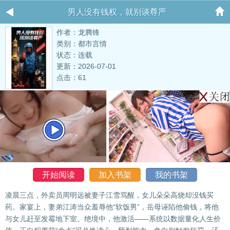
男人没有钱权，就别谈尊严
作者：龙腾锋
类别：都市言情
状态：连载
更新：2026-07-01
点击：61
开始阅读
加入书架
我的书架
凌晨三点，外卖员周明远被妻子江雪骂醒，女儿朵朵高烧却没钱买
药。家宴上，妻弟江涛当众羞辱他“软饭男”，岳母诬陷他偷钱，将他
与女儿赶至发霉地下室。绝境中，他激活——系统以数据量化人生价