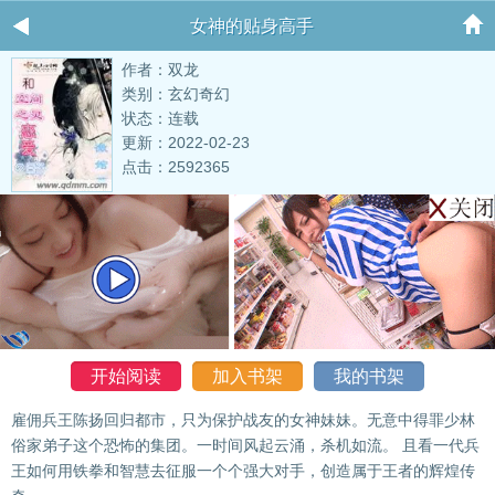
女神的贴身高手
作者：双龙
类别：玄幻奇幻
状态：连载
更新：2022-02-23
点击：2592365
开始阅读
加入书架
我的书架
雇佣兵王陈扬回归都市，只为保护战友的女神妹妹。无意中得罪少林
俗家弟子这个恐怖的集团。一时间风起云涌，杀机如流。 且看一代兵
王如何用铁拳和智慧去征服一个个强大对手，创造属于王者的辉煌传