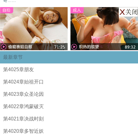
奇……
最新章节
第4025章朋友
第4024章始祖开口
第4023章众圣论因
第4022章鸿蒙破灭
第4021章决战时刻
第4020章多智近妖