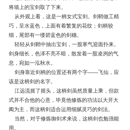
将墙上的宝剑取了下来。
从外观上看，这是一柄女式宝剑。剑鞘做工精
巧，呈水蓝色，上面有着繁复的花纹；剑柄较
细，尾部有一缕碧蓝色的剑穗。
轻轻从剑鞘中抽出宝剑，一股寒气迎面扑来。
剑身细长，色泽不亮不暗，散发着一股凌冽的气
息，宛如一泓秋水。
剑身靠近剑柄的位置还有两个字——飞仙，应
该是这柄剑的名字。
江远流摇了摇头，这柄剑虽然质量上乘，但款
式并不合他的心意，毕竟他修炼的功法以大开大
阖为主，而这柄剑适合运用细腻灵巧的剑法。
当然，对于修炼御剑术来说，这柄剑也勉强能
用。