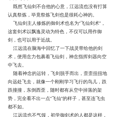
既然飞仙剑不合他的心意，江远流也没有打算
认真祭炼，毕竟祭炼飞剑也是很耗心神的。
飞仙剑主人修炼的御剑术也名为“飞仙剑术”，
这套剑术以飘逸灵动为特色，不仅可以用作御
剑，也可以用于近战。
江远流在脑海中回忆了一下战灵带给他的剑
术，便用念力包裹着飞仙剑，神念指挥剑器向空
中飞去。
随着神念的运转，飞剑脱手而出，歪歪扭扭地
向远处飞去，就像一个刚刚学习飞行的鸟儿，跌
跌撞撞，东倒西歪，随时都有从空中掉落的架
势，完全看不出一点“飞仙”的样子，甚至连飞虫
都不如。
江远流也不气馁，初学御剑术的人都是这样，