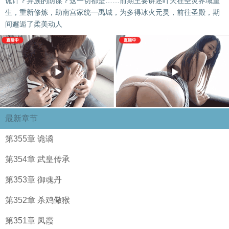
诡计？异族的阴谋？这一切都是……前期主要讲述叶天在圣灵界域重
生，重新修炼，助南宫家统一禹城，为多得冰火元灵，前往圣殿，期
间邂逅了柔美动人
最新章节
第355章 诡谲
第354章 武皇传承
第353章 御魂丹
第352章 杀鸡儆猴
第351章 凤霞