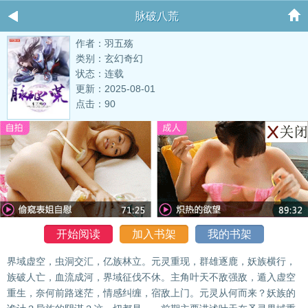
脉破八荒
作者：羽五殇
类别：玄幻奇幻
状态：连载
更新：2025-08-01
点击：90
开始阅读
加入书架
我的书架
界域虚空，虫洞交汇，亿族林立。元灵重现，群雄逐鹿，妖族横行，
族破人亡，血流成河，界域征伐不休。主角叶天不敌强敌，遁入虚空
重生，奈何前路迷茫，情感纠缠，宿敌上门。元灵从何而来？妖族的