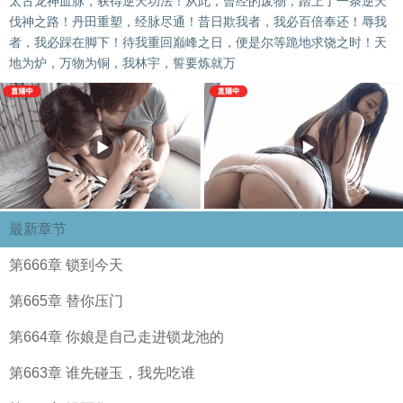
太古龙神血脉，获得逆天功法！从此，曾经的废物，踏上了一条逆天
伐神之路！丹田重塑，经脉尽通！昔日欺我者，我必百倍奉还！辱我
者，我必踩在脚下！待我重回巅峰之日，便是尔等跪地求饶之时！天
地为炉，万物为铜，我林宇，誓要炼就万
最新章节
第666章 锁到今天
第665章 替你压门
第664章 你娘是自己走进锁龙池的
第663章 谁先碰玉，我先吃谁