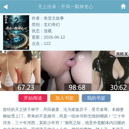
无上传承：开局一颗神龙心
作者：鱼堂主故事
类别：玄幻奇幻
状态：连载
更新：2026-06-12
点击：122
开始阅读
加入书架
我的书架
曾经的天之骄子林宇，丹田被废，沦为家族弃子，受尽凌辱。未婚妻
柳如雪上门，带来的不是婚书，而是一纸休书和无情的嘲讽！“三十年
河东，三十年河西，莫欺少年穷！”濒死之际，他意外觉醒体内沉睡的